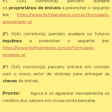
1°
) O(A) corretor(a) parceiro auxiliará
os
proprietários de imóveis
a preencher o seguinte
link:
https://www.hofmannbens.com.br/formulario-
proprietario-a/
2°
) O(A) corretor(a) parceiro auxiliará os futuros
inquilinos
a preencher o seguinte link:
https://www.hofmannbens.com.br/formulario-
locatario-a/
3°
) O(A) corretor(a) parceiro entrará em contato
com o nosso setor de vistorias para entregar as
chaves
do imóvel.
Pronto
! 🎉
Agora é só aguardar mensalmente os
créditos dos valores em vossa conta bancária.