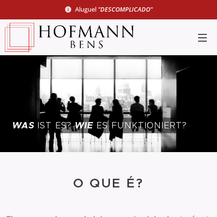
Aluguel
"
DESCOMPLICADO
"
WAS
WIE
IST ES?
ES FUNKTIONIERT?
O QUE É?