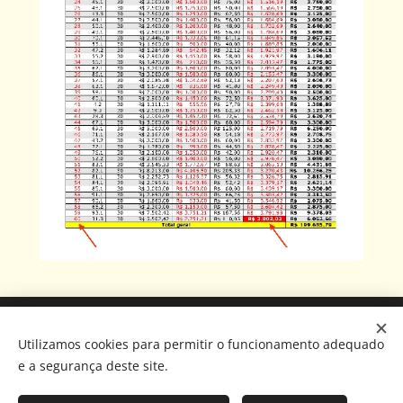
Av. João Câncio, 993, sl. 203, cx. postal 70, Manaíra, JPA-PB.
Utilizamos cookies para permitir o funcionamento adequado
Comercial: (
83) 99981 9010 (🇧🇷)
e a segurança deste site.
Financeiro: (83) 98105 1111 (🇩🇪)
Vistorias: (83) 98760 6241 (🇧🇷)